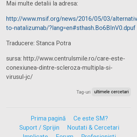
Mai multe detalii la adresa:
http://www.msif.org/news/2016/05/03/alternati
to-natalizumab/?lang=en#sthash.Bo6BInV0.dpuf
Traducere: Stanca Potra
sursa: http://www.centrulsmile.ro/care-este-
conexiunea-dintre-scleroza-multipla-si-
virusul-jc/
Tag-uri
ultimele cercetari
Prima pagină
Ce este SM?
Suport / Sprijin
Noutati & Cercetari
Implicate
Forum
Profesionisti