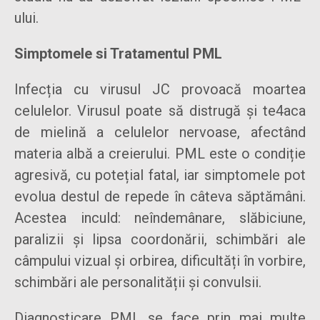
ului.
Simptomele si Tratamentul PML
Infecția cu virusul JC provoacă moartea
celulelor. Virusul poate să distrugă și te4aca
de mielină a celulelor nervoase, afectând
materia albă a creierului. PML este o condiție
agresivă, cu potețial fatal, iar simptomele pot
evolua destul de repede în câteva săptămâni.
Acestea inculd: neîndemânare, slăbiciune,
paralizii și lipsa coordonării, schimbări ale
câmpului vizual și orbirea, dificultăți în vorbire,
schimbări ale personalității și convulsii.
Diagnosticare PML se face prin mai multe