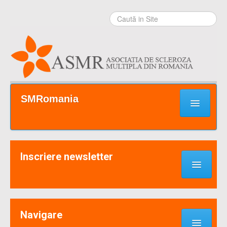
Sari la
conţinut
|
Sari la
navigare
Secţiuni
SMRomania
Prima pagină
Ce este SM?
Inscriere newsletter
Suport / Sprijin
Noutati & Cercetari
Implică-te
Navigare