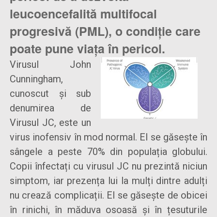
leucoencefalită multifocal
progresivă (PML), o condiție care
poate pune viața în pericol.
Virusul John
Cunningham,
cunoscut și sub
denumirea de
Virusul JC, este un
virus inofensiv în mod normal. El se găsește în
sângele a peste 70% din populația globului.
Copii înfectați cu virusul JC nu prezintă niciun
simptom, iar prezența lui la mulți dintre adulți
nu crează complicații. El se găsește de obicei
în rinichi, în măduva osoasă și în țesuturile