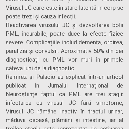
Virusul JC care este în stare latentă în corp se
poate trezi și cauza infecții.
Reactivarea virusului JC și dezvoltarea bolii
PML, incurabile, poate duce la efecte fizice
severe. Complicațiile includ demența, orbirea,
paralizia și convulsii. Aproximativ 50% din cei
diagnosticați cu PML vor muri în primele
câteva luni de la diagnostic.
Ramirez și Palacio au explicat într-un articol
publicat în Jurnalul Internațional de
Neuroștiințe faptul ca PML are trei stagii:
infectarea cu virusul JC fără simptome,
Virusul JC rămâne inactiv în tractul urinar,
măduva osoasă, plămâni și intestine, iar al
treilea stagiu este reprezentat de activarea