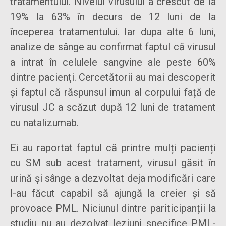
tratamentului. Nivelul virusului a crescut de la
19% la 63% în decurs de 12 luni de la
începerea tratamentului. Iar dupa alte 6 luni,
analize de sânge au confirmat faptul că virusul
a intrat în celulele sangvine ale peste 60%
dintre pacienți. Cercetătorii au mai descoperit
și faptul că răspunsul imun al corpului față de
virusul JC a scăzut după 12 luni de tratament
cu natalizumab.
Ei au raportat faptul că printre mulți pacienți
cu SM sub acest tratament, virusul găsit în
urină și sânge a dezvoltat deja modificări care
l-au făcut capabil să ajungă la creier și să
provoace PML. Niciunul dintre pariticipanții la
studiu nu au dezolvat leziuni specifice PML-