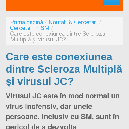
Profesionisti
Aproape de mine
Prima pagină
/
Noutati & Cercetari
/
Despre noi
Cercetari in SM
/
Care este conexiunea dintre Scleroza
Formulare
Multiplă și virusul JC?
Care este conexiunea
dintre Scleroza Multiplă
și virusul JC?
Virusul JC este în mod normal un
virus inofensiv, dar unele
persoane, inclusiv cu SM, sunt în
pericol de a dezvolta