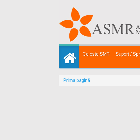
Sari la
conţinut
|
Sari la
navigare
Secţiuni
Ce este SM?
Suport / Spri
Prima pagină
Prima pagină