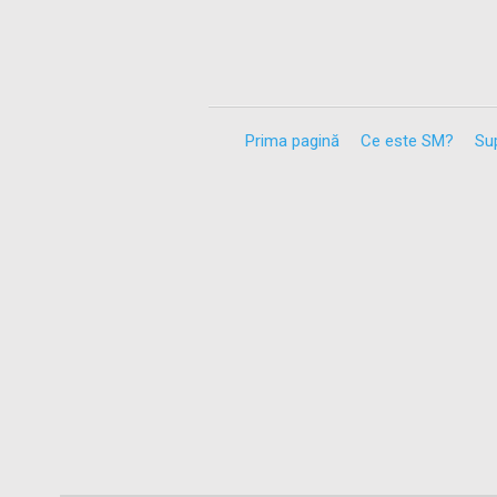
Prima pagină
Ce este SM?
Sup