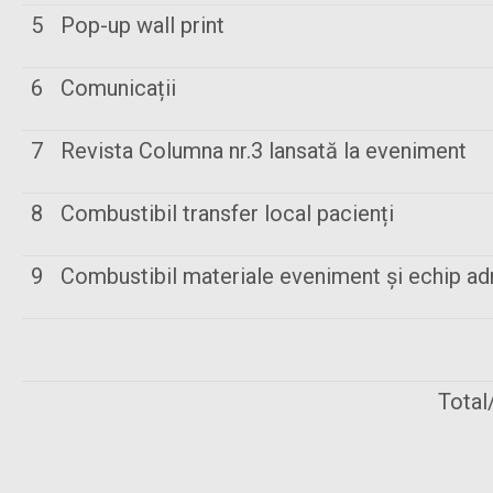
5
Pop-up wall print
6
Comunicații
7
Revista Columna nr.3 lansată la eveniment
8
Combustibil transfer local pacienți
9
Combustibil materiale eveniment și echip ad
Total