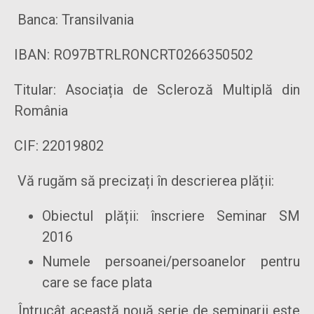
Banca: Transilvania
IBAN: RO97BTRLRONCRT0266350502
Titular: Asociația de Scleroză Multiplă din
România
CIF: 22019802
Vă rugăm să precizați în descrierea plății:
Obiectul plății: înscriere Seminar SM
2016
Numele persoanei/persoanelor pentru
care se face plata
Întrucât această nouă serie de seminarii este