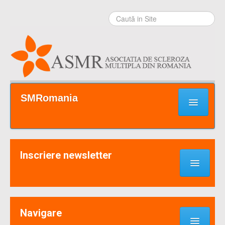
Sari la
conţinut
|
Sari la
navigare
Secţiuni
SMRomania
Prima pagină
Ce este SM?
Inscriere newsletter
Suport / Sprijin
Noutati & Cercetari
Implică-te
Navigare