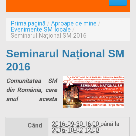
Profesionisti
Aproape de mine
Prima pagină
/
Aproape de mine
/
Despre noi
Evenimente SM locale
/
Seminarul Național SM 2016
Formulare
Seminarul Național SM
2016
Comunitatea SM
din România, care
anul acesta
2016-09-30 16:00
până la
Când
2016-10-02 12:00