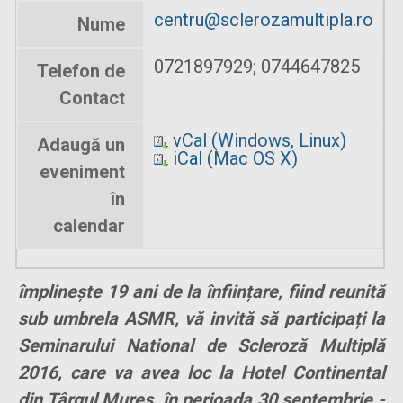
centru@sclerozamultipla.ro
Nume
0721897929; 0744647825
Telefon de
Contact
vCal (Windows, Linux)
Adaugă un
iCal (Mac OS X)
eveniment
în
calendar
împlinește 19 ani de la înființare, fiind reunită
sub umbrela ASMR, vă invită să participați la
Seminarului National de Scleroză Multiplă
2016, care va avea loc la Hotel Continental
din Târgul Mureș, în perioada 30 septembrie -