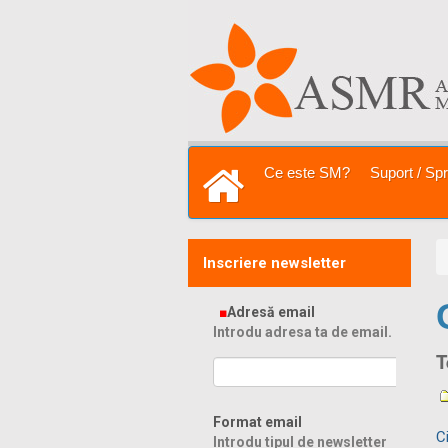
Sari la
conţinut
|
Sari la
navigare
Secţiuni
Ce este SM?
Suport / Spri
Prima pagină
Inscriere newsletter
Adresă email
Introdu adresa ta de email.
T
Format email
C
Introdu tipul de newsletter