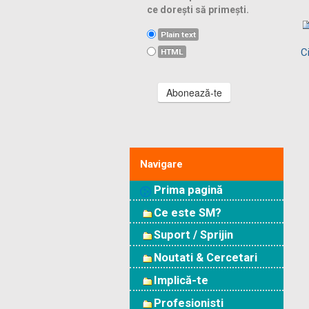
ce dorești să primești.
Plain text
C
HTML
Abonează-te
Navigare
Prima pagină
Ce este SM?
Suport / Sprijin
Noutati & Cercetari
Implică-te
Profesionisti