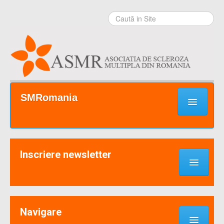
Sari la
conţinut
|
Sari la
navigare
Secţiuni
SMRomania
Prima pagină
Ce este SM?
Inscriere newsletter
Suport / Sprijin
Noutati & Cercetari
Implică-te
Navigare