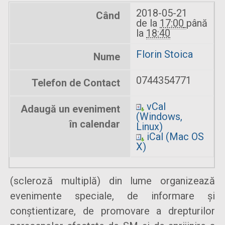
2018-05-21
Când
de la
17:00
până
la
18:40
Florin Stoica
Nume
0744354771
Telefon de Contact
vCal
Adaugă un eveniment
(Windows,
în calendar
Linux)
iCal (Mac OS
X)
(scleroză multiplă) din lume organizează
evenimente speciale, de informare și
conștientizare, de promovare a drepturilor