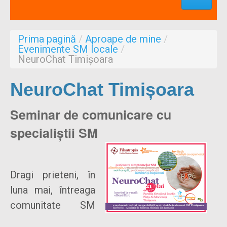
Profesionisti
Aproape de mine
Prima pagină
/
Aproape de mine
/
Despre noi
Evenimente SM locale
/
NeuroChat Timișoara
Formulare
NeuroChat Timișoara
Seminar de comunicare cu
specialiștii SM
Dragi prieteni, în
luna mai, întreaga
comunitate SM