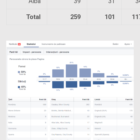
Alba
39
31
3
Total
259
101
11