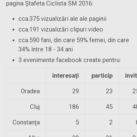
pagina Ștafeta Ciclista SM 2016:
cca.375 vizualizări ale ale paginii
cca.191 vizualizări clipuri video
cca.590 fani, din care 59% femei, din care
34% între 18 - 34 ani
3 evenimente facebook create pentru:
interesați
particip
invi
Oradea
29
23
2
Cluj
186
45
4
Constanța
5
2