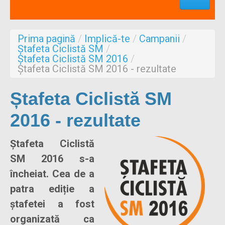
Profesionisti
Aproape de mine
Prima pagină
/
Implică-te
/
Campanii
/
Despre noi
Ștafeta Ciclistă SM
/
Ștafeta Ciclistă SM 2016
/
Formulare
Ștafeta Ciclistă SM 2016 - rezultate
Ștafeta Ciclistă SM
2016 - rezultate
Ștafeta Ciclistă
SM 2016 s-a
încheiat. Cea de a
patra ediție a
ștafetei a fost
organizată ca