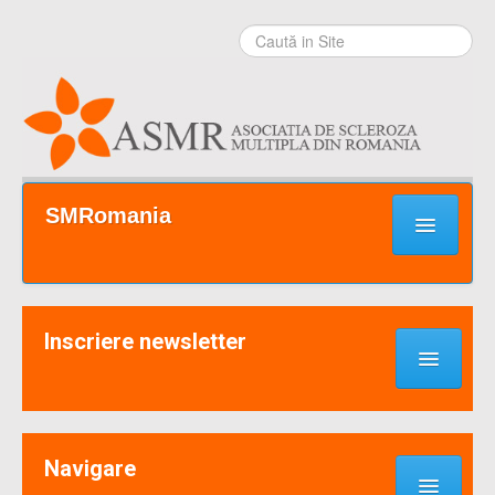
Sari la
conţinut
|
Sari la
navigare
Secţiuni
SMRomania
Prima pagină
Ce este SM?
Inscriere newsletter
Suport / Sprijin
Noutati & Cercetari
Implică-te
Navigare