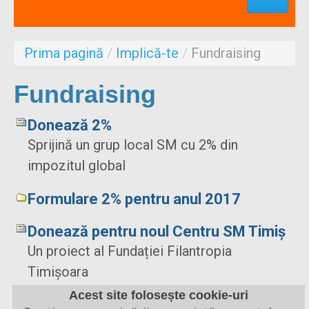
Profesionisti
Aproape de mine
Prima pagină
/
Implică-te
/
Fundraising
Despre noi
Formulare
Fundraising
Donează 2%
Sprijină un grup local SM cu 2% din
impozitul global
Formulare 2% pentru anul 2017
Donează pentru noul Centru SM Timiș
Un proiect al Fundației Filantropia
Timișoara
Acest site folosește cookie-uri
Eveniment caritabil SM la Timișoara