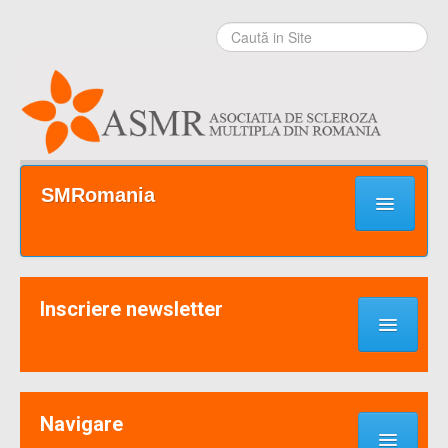
Sari la
conţinut
|
Sari la
navigare
Secţiuni
SMRomania
Prima pagină
Ce este SM?
Inscriere newsletter
Suport / Sprijin
Noutati & Cercetari
Implică-te
Navigare