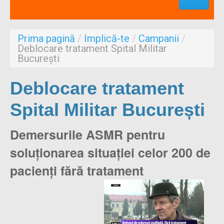
Profesionisti
Aproape de mine
Prima pagină
/
Implică-te
/
Campanii
/
Despre noi
Deblocare tratament Spital Militar
București
Formulare
Deblocare tratament
Spital Militar București
Demersurile ASMR pentru
soluționarea situației celor 200 de
pacienți fără tratament