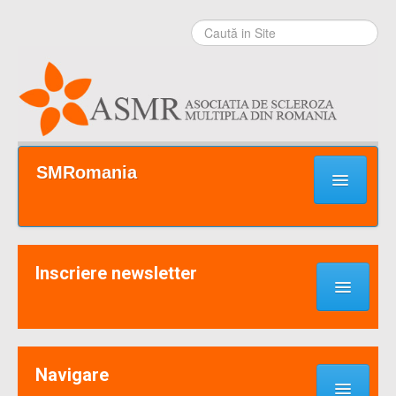
Sari la
conţinut
|
Sari la
navigare
Secţiuni
SMRomania
Prima pagină
Ce este SM?
Inscriere newsletter
Suport / Sprijin
Noutati & Cercetari
Implică-te
Navigare