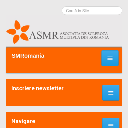
Sari la
conţinut
|
Sari la
navigare
Secţiuni
SMRomania
Prima pagină
Ce este SM?
Inscriere newsletter
Suport / Sprijin
Noutati & Cercetari
Implică-te
Navigare