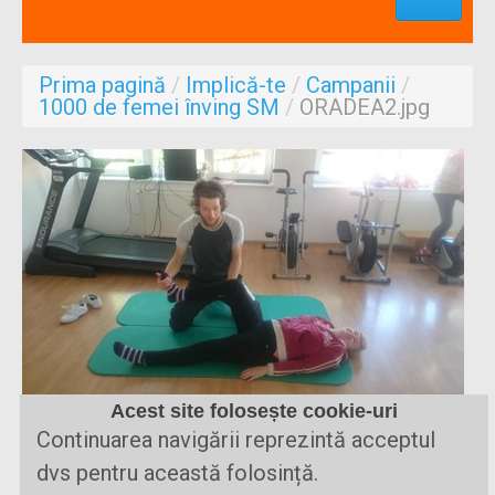
Profesionisti
Aproape de mine
Prima pagină
/
Implică-te
/
Campanii
/
Despre noi
1000 de femei înving SM
/
ORADEA2.jpg
Formulare
Acest site folosește cookie-uri
Dimensiunea maxima a imaginii
35 KB
|
Vizualizare
Continuarea navigării reprezintă acceptul
Descarcă
dvs pentru această folosință.