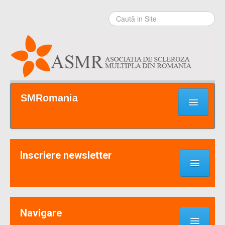
Sari la
conţinut
|
Sari la
navigare
Secţiuni
SMRomania
Prima pagină
Ce este SM?
Inscriere newsletter
Suport / Sprijin
Noutati & Cercetari
Implică-te
Navigare