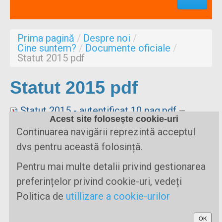
Profesionisti
Aproape de mine
Prima pagină
/
Despre noi
/
Despre noi
Cine suntem?
/
Documente oficiale
/
Statut 2015 pdf
Formulare
Statut 2015 pdf
Statut 2015 - autentificat 10 pag.pdf
—
Acest site folosește cookie-uri
Document PDF, 7.75 MB (8121719 bytes)
Continuarea navigării reprezintă acceptul
dvs pentru această folosință.
Pentru mai multe detalii privind gestionarea
Prima pagină
Ce este SM?
preferințelor privind cookie-uri, vedeți
Suport / Sprijin
Noutati & Cercetari
Politica de
utillizare a cookie-urilor
Implicate
Forum
Profesionisti
Aproape de mine
Despre noi
OK