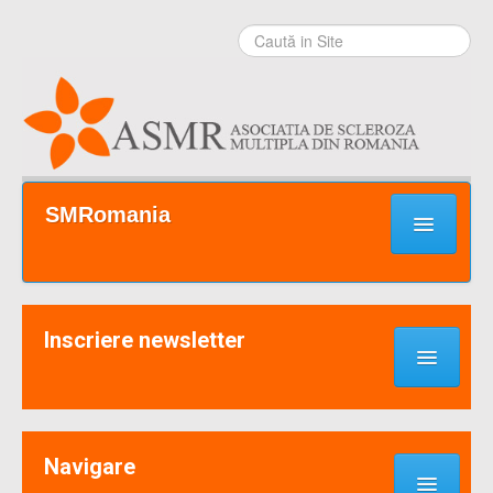
Sari la
conţinut
|
Sari la
navigare
Secţiuni
SMRomania
Prima pagină
Ce este SM?
Inscriere newsletter
Suport / Sprijin
Noutati & Cercetari
Implică-te
Navigare