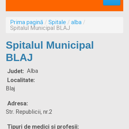
Profesionisti
Aproape de mine
Prima pagină
/
Spitale
/
alba
/
Despre noi
Spitalul Municipal BLAJ
Formulare
Spitalul Municipal
BLAJ
Alba
Judet:
Localitate:
Blaj
Adresa:
Str. Republicii, nr.2
Tipuri de medici si profesii: