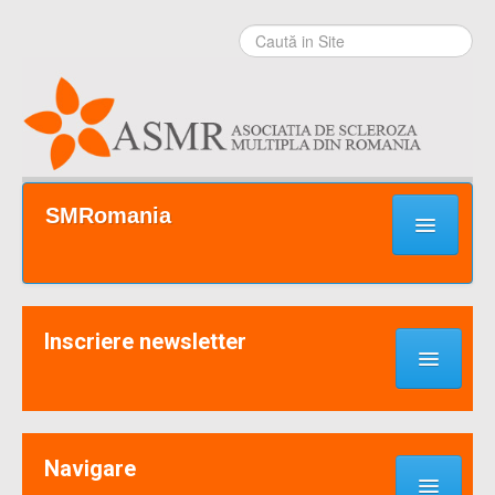
Sari la
conţinut
|
Sari la
navigare
Secţiuni
SMRomania
Prima pagină
Ce este SM?
Inscriere newsletter
Suport / Sprijin
Noutati & Cercetari
Implică-te
Navigare