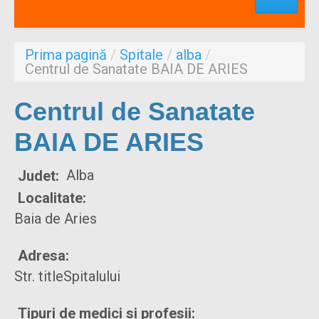
Profesionisti
Aproape de mine
Prima pagină
/
Spitale
/
alba
/
Despre noi
Centrul de Sanatate BAIA DE ARIES
Formulare
Centrul de Sanatate
BAIA DE ARIES
Alba
Judet:
Localitate:
Baia de Aries
Adresa:
Str. titleSpitalului
Tipuri de medici si profesii: