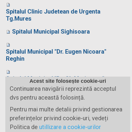
Spitalul Clinic Judetean de Urgenta
Tg.Mures
Spitalul Municipal Sighisoara
Spitalul Municipal "Dr. Eugen Nicoara"
Reghin
Spitalul Municipal "Dr. Gh.Marinescu"
Acest site folosește cookie-uri
Tarnaveni
Continuarea navigării reprezintă acceptul
dvs pentru această folosință.
Pentru mai multe detalii privind gestionarea
Prima pagină
Ce este SM?
preferințelor privind cookie-uri, vedeți
Suport / Sprijin
Noutati & Cercetari
Politica de
utillizare a cookie-urilor
Implicate
Forum
Profesionisti