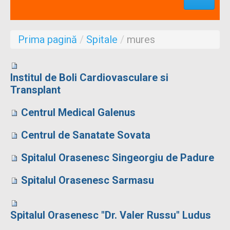
Profesionisti
Aproape de mine
Prima pagină
/
Spitale
/
mures
Despre noi
Formulare
Institul de Boli Cardiovasculare si
Transplant
Centrul Medical Galenus
Centrul de Sanatate Sovata
Spitalul Orasenesc Singeorgiu de Padure
Spitalul Orasenesc Sarmasu
Spitalul Orasenesc "Dr. Valer Russu" Ludus