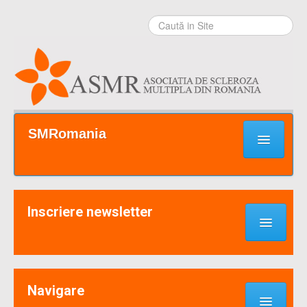
Sari la
conţinut
|
Sari la
navigare
Secţiuni
SMRomania
Prima pagină
Ce este SM?
Inscriere newsletter
Suport / Sprijin
Noutati & Cercetari
Implică-te
Navigare