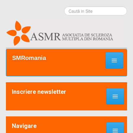
Sari la
conţinut
|
Sari la
navigare
Secţiuni
SMRomania
Prima pagină
Ce este SM?
Inscriere newsletter
Suport / Sprijin
Noutati & Cercetari
Implică-te
Navigare