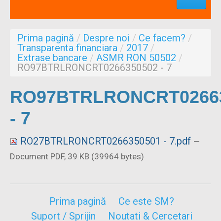
Profesionisti
Aproape de mine
Prima pagină
/
Despre noi
/
Ce facem?
/
Despre noi
Transparenta financiara
/
2017
/
Extrase bancare
/
ASMR RON 50502
/
Formulare
RO97BTRLRONCRT0266350502 - 7
RO97BTRLRONCRT0266
- 7
RO27BTRLRONCRT0266350501 - 7.pdf
—
Document PDF, 39 KB (39964 bytes)
Prima pagină
Ce este SM?
Suport / Sprijin
Noutati & Cercetari