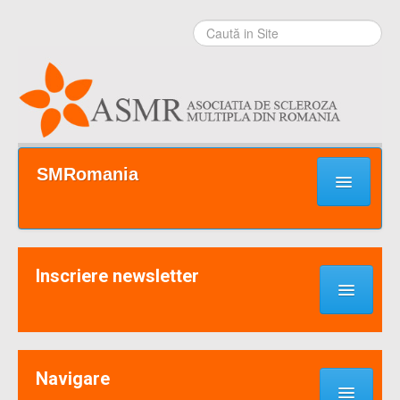
Sari la
conţinut
|
Sari la
navigare
Secţiuni
SMRomania
Prima pagină
Ce este SM?
Inscriere newsletter
Suport / Sprijin
Noutati & Cercetari
Implică-te
Navigare