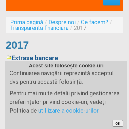
Profesionisti
Aproape de mine
Prima pagină
/
Despre noi
/
Ce facem?
/
Despre noi
Transparenta financiara
/
2017
Formulare
2017
Extrase bancare
Acest site folosește cookie-uri
Continuarea navigării reprezintă acceptul
dvs pentru această folosință.
Prima pagină
Ce este SM?
Suport / Sprijin
Noutati & Cercetari
Pentru mai multe detalii privind gestionarea
Implicate
Forum
Profesionisti
preferințelor privind cookie-uri, vedeți
Aproape de mine
Despre noi
Politica de
utillizare a cookie-urilor
OK