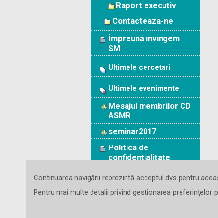
Raport executiv
Contacteaza-ne
Împreună învingem
SM
Ultimele cercetari
Ultimele evenimente
Mesajul membrilor CD
ASMR
seminar2017
Politica de
confidențialitate
Formulare
Continuarea navigării reprezintă acceptul dvs pentru aceas
Pentru mai multe detalii privind gestionarea preferințelor p
Prima pagină
Ce este SM?
Sup