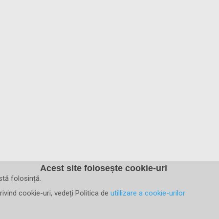
Acest site folosește cookie-uri
tă folosință.
rivind cookie-uri, vedeți Politica de
utillizare a cookie-urilor
ort / Sprijin
Noutati & Cercetari
Implicate
Forum
Profesioni