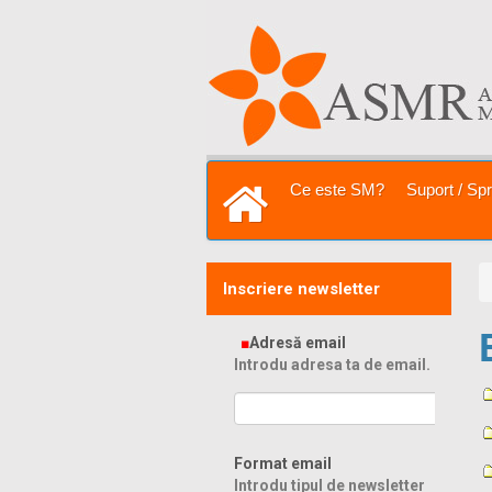
Sari la
conţinut
|
Sari la
navigare
Secţiuni
Ce este SM?
Suport / Spri
Prima pagină
Inscriere newsletter
Adresă email
Introdu adresa ta de email.
Format email
Introdu tipul de newsletter