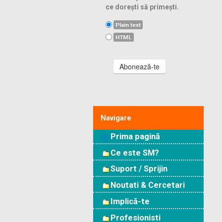
ce dorești să primești.
Plain text
HTML
Abonează-te
Navigare
Prima pagină
Ce este SM?
Suport / Sprijin
Noutati & Cercetari
Implică-te
Profesionisti