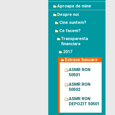
Aproape de mine
Despre noi
Cine suntem?
Ce facem?
Transparenta
financiara
2017
Extrase bancare
ASMR RON
50501
ASMR RON
50502
ASMR RON
DEPOZIT 50501