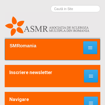
Sari la
conţinut
|
Sari la
navigare
Secţiuni
SMRomania
Prima pagină
Ce este SM?
Inscriere newsletter
Suport / Sprijin
Noutati & Cercetari
Implică-te
Navigare