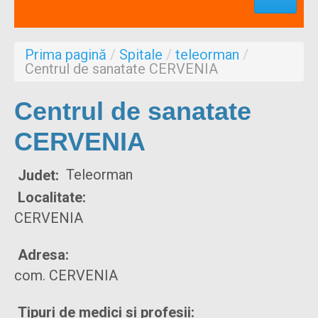
Profesionisti
Aproape de mine
Prima pagină
/
Spitale
/
teleorman
/
Despre noi
Centrul de sanatate CERVENIA
Formulare
Centrul de sanatate
CERVENIA
Teleorman
Judet:
Localitate:
CERVENIA
Adresa:
com. CERVENIA
Tipuri de medici si profesii: