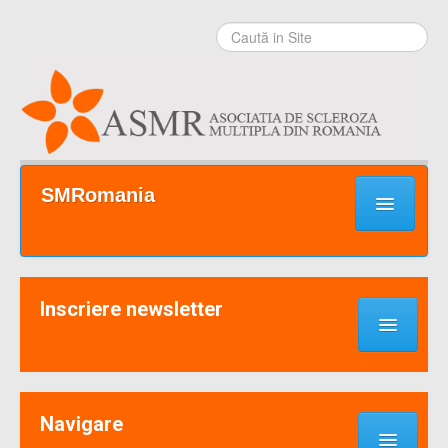
Sari la
conţinut
|
Sari la
navigare
Secţiuni
SMRomania
Prima pagină
Ce este SM?
Inscriere newsletter
Suport / Sprijin
Noutati & Cercetari
Implică-te
Navigare