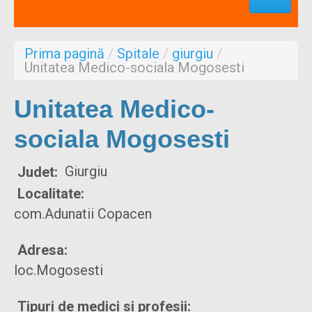
Profesionisti
Aproape de mine
Prima pagină
/
Spitale
/
giurgiu
/
Despre noi
Unitatea Medico-sociala Mogosesti
Formulare
Unitatea Medico-
sociala Mogosesti
Giurgiu
Judet:
Localitate:
com.Adunatii Copacen
Adresa:
loc.Mogosesti
Tipuri de medici si profesii: