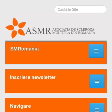
Sari la
conţinut
|
Sari la
navigare
Secţiuni
SMRomania
Prima pagină
Ce este SM?
Inscriere newsletter
Suport / Sprijin
Noutati & Cercetari
Implică-te
Navigare