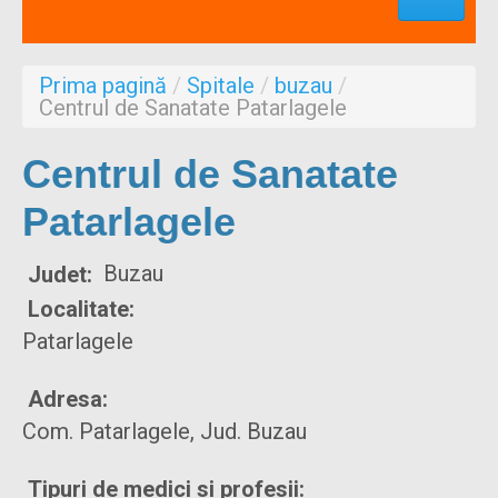
Profesionisti
Aproape de mine
Prima pagină
/
Spitale
/
buzau
/
Despre noi
Centrul de Sanatate Patarlagele
Formulare
Centrul de Sanatate
Patarlagele
Buzau
Judet:
Localitate:
Patarlagele
Adresa:
Com. Patarlagele, Jud. Buzau
Tipuri de medici si profesii: