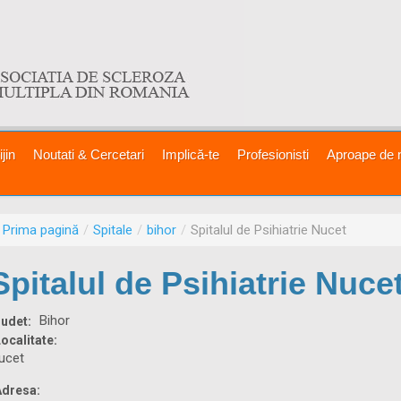
jin
Noutati & Cercetari
Implică-te
Profesionisti
Aproape de 
Prima pagină
/
Spitale
/
bihor
/
Spitalul de Psihiatrie Nucet
Spitalul de Psihiatrie Nuce
Bihor
Judet:
ocalitate:
ucet
Adresa: