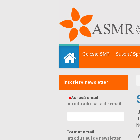
Sari la
conţinut
|
Sari la
navigare
Secţiuni
Ce este SM?
Suport / Spri
Prima pagină
Inscriere newsletter
Adresă email
Introdu adresa ta de email.
L
N
Format email
Introdu tipul de newsletter