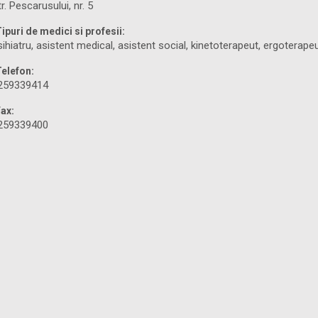
tr. Pescarusului, nr. 5
ipuri de medici si profesii:
sihiatru, asistent medical, asistent social, kinetoterapeut, ergoterape
Telefon:
259339414
ax:
259339400