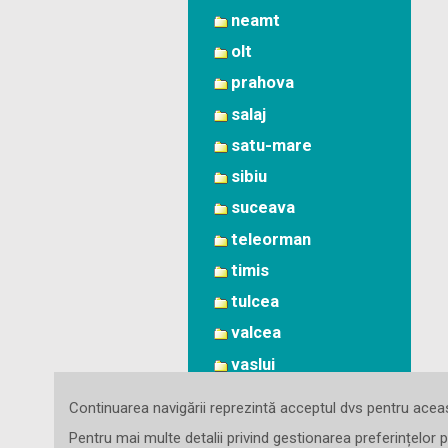
neamt
olt
prahova
salaj
satu-mare
sibiu
suceava
teleorman
timis
tulcea
valcea
vaslui
vrancea
Continuarea navigării reprezintă acceptul dvs pentru aceas
Pentru mai multe detalii privind gestionarea preferințelor p