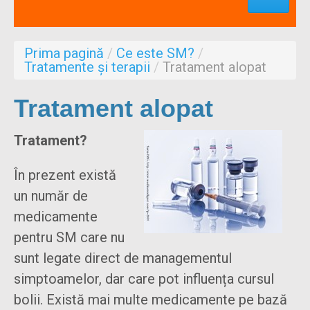
Profesionisti
Aproape de mine
Prima pagină
/
Ce este SM?
/
Despre noi
Tratamente și terapii
/
Tratament alopat
Formulare
Tratament alopat
Tratament?
În prezent există
un număr de
medicamente
pentru SM care nu
sunt legate direct de managementul
simptoamelor, dar care pot influența cursul
bolii. Există mai multe medicamente pe bază