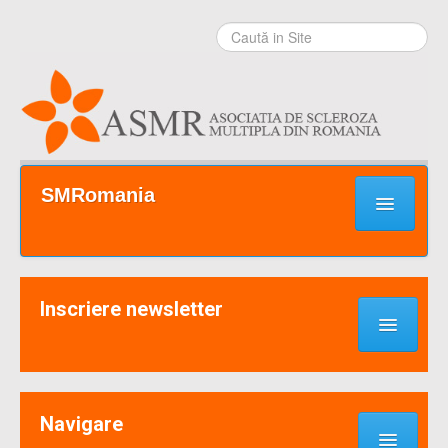
Sari la
conţinut
|
Sari la
navigare
Secţiuni
SMRomania
Prima pagină
Ce este SM?
Inscriere newsletter
Suport / Sprijin
Noutati & Cercetari
Implică-te
Navigare