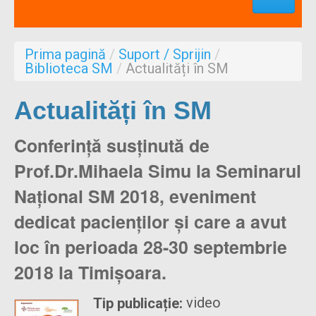
Profesionisti
Aproape de mine
Prima pagină
/
Suport / Sprijin
/
Despre noi
Biblioteca SM
/
Actualități în SM
Formulare
Actualități în SM
Conferință susținută de
Prof.Dr.Mihaela Simu la Seminarul
Național SM 2018, eveniment
dedicat pacienților și care a avut
loc în perioada 28-30 septembrie
2018 la Timișoara.
video
Tip publicație: