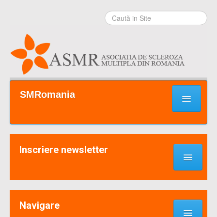
Sari la
conţinut
|
Sari la
navigare
Secţiuni
SMRomania
Prima pagină
Ce este SM?
Inscriere newsletter
Suport / Sprijin
Noutati & Cercetari
Implică-te
Navigare