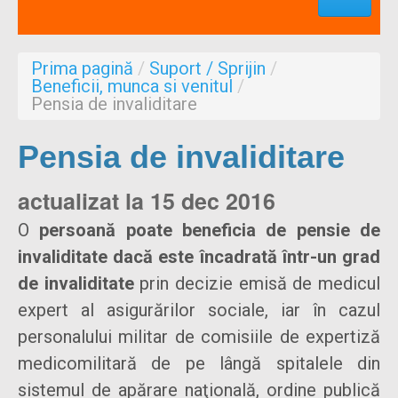
Profesionisti
Aproape de mine
Prima pagină
/
Suport / Sprijin
/
Despre noi
Beneficii, munca si venitul
/
Pensia de invaliditare
Formulare
Pensia de invaliditare
actualizat la 15 dec 2016
O
persoană poate beneficia de pensie de
invaliditate dacă este încadrată într-un grad
de invaliditate
prin decizie emisă de medicul
expert al asigurărilor sociale, iar în cazul
personalului militar de comisiile de expertiză
medicomilitară de pe lângă spitalele din
sistemul de apărare naţională, ordine publică