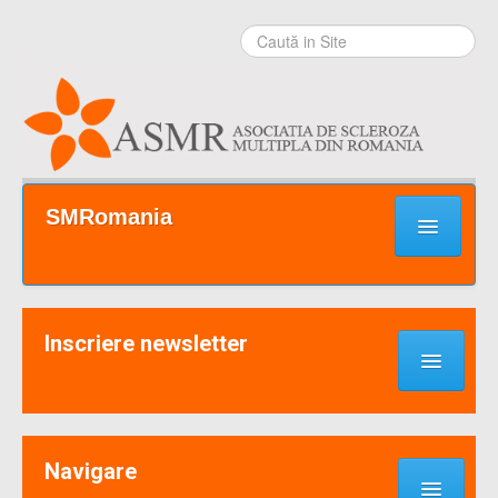
Sari la
conţinut
|
Sari la
navigare
Secţiuni
SMRomania
Prima pagină
Ce este SM?
Inscriere newsletter
Suport / Sprijin
Noutati & Cercetari
Implică-te
Navigare