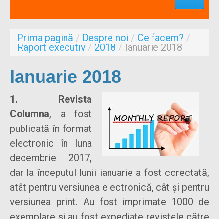
Profesionisti
Aproape de mine
Prima pagină
/
Despre noi
/
Ce facem?
/
Despre noi
Raport executiv
/
2018
/
Ianuarie 2018
Formulare
Ianuarie 2018
1. Revista
Columna
, a fost
publicată în format
electronic în luna
decembrie 2017,
dar la începutul lunii ianuarie a fost corectată,
atât pentru versiunea electronică, cât și pentru
versiunea print. Au fost imprimate 1000 de
exemplare și au fost expediate revistele către