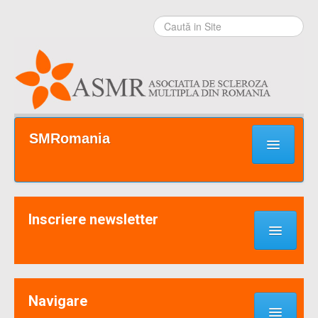
Sari la
conţinut
|
Sari la
navigare
Secţiuni
SMRomania
Prima pagină
Ce este SM?
Inscriere newsletter
Suport / Sprijin
Noutati & Cercetari
Implică-te
Navigare