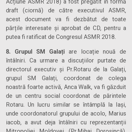
Acțiune ASMR 2018) a fost pregătit în formă
draft (ciornă) de către executivul ASMR,
acest document va fi dezbătut de toate
părțile interesate și aprobat de CD, pentru a
putea fi ratificat de Congresul ASMR 2018.
8. Grupul SM Galați
are locație nouă de
întâlniri. Ca urmare a discuțiilor purtate de
directorul executiv și Pr.Rotaru de la Galați,
grupul SM Galați, coordonat de colega
noastră foarte activă, Anca Walk, va fi găzduit
de un centru social coordonat de părintele
Rotaru. Un lucru similar se întâmplă la Iași,
unde coordonatorul grupului de acolo, Marius
iacob, a avut deja întâlniri cu reprezentanții
Mitropoliei Moldovei (Pr.Mihai Doroșincă),